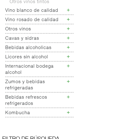
Otros vinos tintos
+
Vino blanco de calidad
+
Vino rosado de calidad
Vino blanco con d.o.
Vino blanco sin d.o.
+
Otros vinos
Vino rosado con d.o.
Vino rosado sin d.o.
+
Cavas y sidras
Vino dulce
Vermouth/aperitivos
+
Bebidas alcoholicas
Cava
Vinos de importacion
Sidra
+
Licores sin alcohol
Bebidas espirituosas
Vinos espumosos
Champan
Licores y cremas
+
Internacional bodega
Licores y mostos
Vinos de
Combinados
alcohol
jerez/finos/manzanilla
+
Zumos y bebidas
Internacional bodega
refrigeradas
alcohol
+
Bebidas refrescos
Zumos refrigerados
refrigerados
Zumos refrigerados
frutas
+
Kombucha
Bebidas refrescos
refrigerados
Kombucha