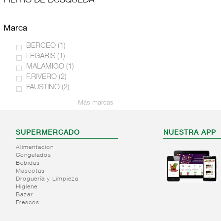
FILTRO DE BÚSQUEDA
marca
BERCEO
(1)
LEGARIS
(1)
MALAMIGO
(1)
F.RIVERO
(2)
FAUSTINO
(2)
Más marcas
SUPERMERCADO
NUESTRA APP
Alimentacion
Congelados
Bebidas
Mascotas
Droguería y Limpieza
Higiene
Bazar
Frescos