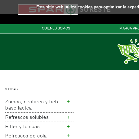
Este sitio web utiliza cookies para optimizar la expe
QUIENES SOMOS
MARCA PRO
BEBIDAS
+
Zumos, nectares y beb.
base lactea
+
Refrescos solubles
Zumos brik
Nectar brik
+
Bitter y tonicas
Refrescos solubles
Zumo mini
+
Refrescos de cola
Bitter