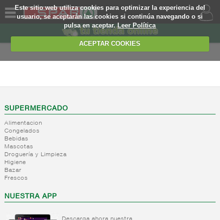
Este sitio web utiliza cookies para optimizar la experiencia del
usuario, se aceptarán las cookies si continúa navegando o si
pulsa en aceptar.
Leer Política
QUIENES
SOMOS
ACEPTAR COOKIES
MARCA
PROPIA
BEBIDAS
OFERTAS
+
Zumos,
nectares y
WEB
SUPERMERCADO
beb. base
lactea
Alimentacion
EJEMPLO
Congelados
+
Refrescos
Zumos
Bebidas
solubles
brik
Mascotas
Droguería y Limpieza
Nectar
+
Bitter y
Refrescos
Higiene
brik
tonicas
solubles
Bazar
Zumo
Frescos
+
Refrescos
Bitter
mini
de cola
NUESTRA APP
Tonicas
Nectar
mini
Ginger
+
Resto
Refrescos
ale
Nectar
refrescos
cola
Descarga ahora nuestra