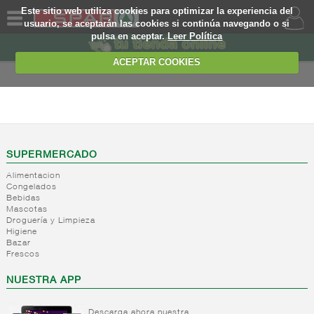
Este sitio web utiliza cookies para optimizar la experiencia del
usuario, se aceptarán las cookies si continúa navegando o si
pulsa en aceptar.
Leer Política
QUIENES
SOMOS
ACEPTAR COOKIES
MARCA
PROPIA
BEBIDAS
OFERTAS
+
Zumos,
nectares y
WEB
SUPERMERCADO
beb. base
lactea
Alimentacion
EJEMPLO
Congelados
+
Refrescos
Zumos
Bebidas
solubles
brik
Mascotas
Droguería y Limpieza
Nectar
+
Bitter y
Refrescos
Higiene
brik
tonicas
solubles
Bazar
Zumo
Frescos
+
Refrescos
Bitter
mini
de cola
NUESTRA APP
Tonicas
Nectar
mini
Ginger
+
Resto
Refrescos
ale
Nectar
refrescos
cola
Descarga ahora nuestra