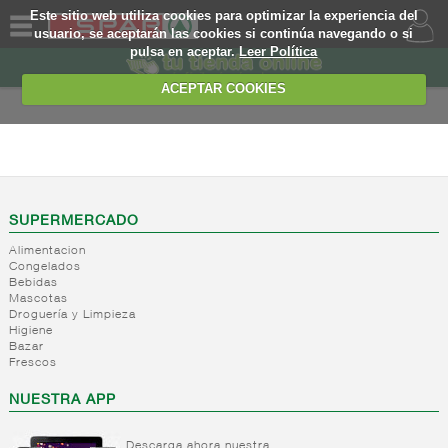
Este sitio web utiliza cookies para optimizar la experiencia del
usuario, se aceptarán las cookies si continúa navegando o si
pulsa en aceptar.
Leer Política
QUIENES
SOMOS
ACEPTAR COOKIES
MARCA
PROPIA
BEBIDAS
OFERTAS
+
Zumos,
nectares y
WEB
SUPERMERCADO
beb. base
lactea
Alimentacion
EJEMPLO
Congelados
+
Refrescos
Zumos
Bebidas
solubles
brik
Mascotas
Droguería y Limpieza
Nectar
+
Bitter y
Refrescos
Higiene
brik
tonicas
solubles
Bazar
Zumo
Frescos
+
Refrescos
Bitter
mini
de cola
NUESTRA APP
Tonicas
Nectar
mini
Ginger
+
Resto
Refrescos
ale
Nectar
refrescos
cola
Descarga ahora nuestra