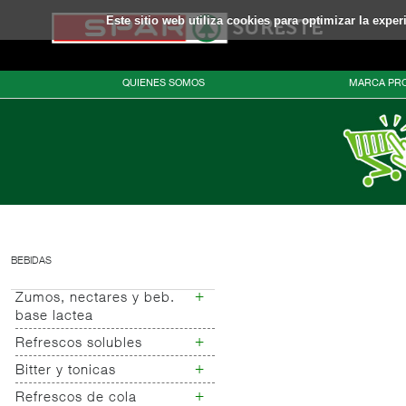
Este sitio web utiliza cookies para optimizar la expe
QUIENES SOMOS
MARCA PRO
BEBIDAS
+
Zumos, nectares y beb.
base lactea
+
Refrescos solubles
Zumos brik
Nectar brik
+
Bitter y tonicas
Refrescos solubles
Zumo mini
+
Refrescos de cola
Bitter