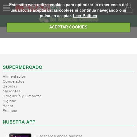
Este sitio web utiliza cookies para optimizar la experiencia del
usuario, se aceptarán las cookies si continúa navegando o si
pulsa en aceptar.
Leer Política
QUIENES
SOMOS
ACEPTAR COOKIES
MARCA
PROPIA
BEBIDAS
OFERTAS
+
Zumos,
nectares y
WEB
SUPERMERCADO
beb. base
lactea
Alimentacion
EJEMPLO
Congelados
+
Refrescos
Zumos
Bebidas
solubles
brik
Mascotas
Droguería y Limpieza
Nectar
+
Bitter y
Refrescos
Higiene
brik
tonicas
solubles
Bazar
Zumo
Frescos
+
Refrescos
Bitter
mini
de cola
NUESTRA APP
Tonicas
Nectar
mini
Ginger
+
Resto
Refrescos
ale
Nectar
refrescos
cola
Descarga ahora nuestra