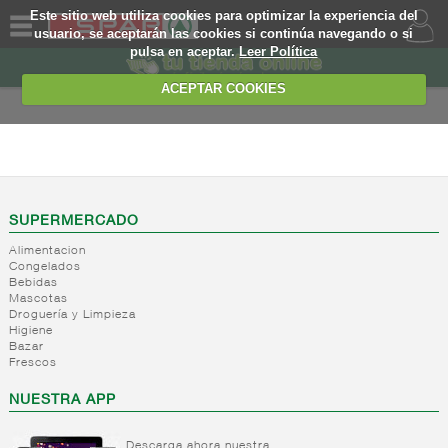
Este sitio web utiliza cookies para optimizar la experiencia del
usuario, se aceptarán las cookies si continúa navegando o si
pulsa en aceptar.
Leer Política
QUIENES
SOMOS
ACEPTAR COOKIES
MARCA
PROPIA
BEBIDAS
OFERTAS
+
Zumos,
nectares y
WEB
SUPERMERCADO
beb. base
lactea
Alimentacion
EJEMPLO
Congelados
+
Refrescos
Zumos
Bebidas
solubles
brik
Mascotas
Droguería y Limpieza
Nectar
+
Bitter y
Refrescos
Higiene
brik
tonicas
solubles
Bazar
Zumo
Frescos
+
Refrescos
Bitter
mini
de cola
NUESTRA APP
Tonicas
Nectar
mini
Ginger
+
Resto
Refrescos
ale
Nectar
refrescos
cola
Descarga ahora nuestra