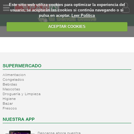
Este sitio web utiliza cookies para optimizar la experiencia del
usuario, se aceptarán las cookies si continúa navegando o si
pulsa en aceptar.
Leer Política
QUIENES
SOMOS
ACEPTAR COOKIES
MARCA
PROPIA
BEBIDAS
OFERTAS
+
Zumos,
nectares y
WEB
SUPERMERCADO
beb. base
lactea
Alimentacion
EJEMPLO
Congelados
+
Refrescos
Zumos
Bebidas
solubles
brik
Mascotas
Droguería y Limpieza
Nectar
+
Bitter y
Refrescos
Higiene
brik
tonicas
solubles
Bazar
Zumo
Frescos
+
Refrescos
Bitter
mini
de cola
NUESTRA APP
Tonicas
Nectar
mini
Ginger
+
Resto
Refrescos
ale
Nectar
refrescos
cola
Descarga ahora nuestra