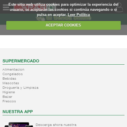
Este sitio web utiliza cookies para optimizar la experiencia del
usuario, se aceptarán las cookies si continúa navegando o si
pulsa en aceptar.
Leer Política
QUIENES
SOMOS
ACEPTAR COOKIES
MARCA
PROPIA
OFERTAS
SUPERMERCADO
WEB
Alimentacion
Congelados
EJEMPLO
Bebidas
Mascotas
Droguería y Limpieza
Higiene
Bazar
Frescos
NUESTRA APP
Descarga ahora nuestra