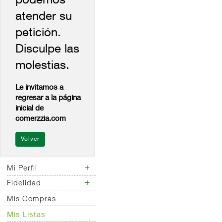
podemos
atender su
petición.
Disculpe las
molestias.
Le invitamos a
regresar a la página
inicial de
comerzzia.com
+
Mi Perfil
+
Fidelidad
Mis Datos
Personales
Mis Compras
Mis Tarjetas
Mis Direcciones
Mis Tarjetas
Mis Listas
Mi Tienda Favorita
Regalo