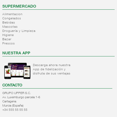
inicial de comerzzia.com
SUPERMERCADO
Alimentacion
Congelados
Bebidas
Mascotas
-
Mi Perfil
Droguería y Limpieza
Higiene
Mis Datos Personales
Bazar
Mis Direcciones
Frescos
Mi Tienda Favorita
NUESTRA APP
Modificar Contraseña
+
Fidelidad
Descarga ahora nuestra
App de fidelización y
Mis Compras
Mis Tarjetas
disfruta de sus ventajas
Mis Tarjetas Regalo
Mis Listas
CONTACTO
Mis Solicitudes
GRUPO UPPER S.C.
Av. Luxemburgo parcela 1-6
Cartagena
Murcia (España)
+34 555 55 55 55