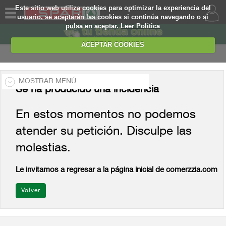
Este sitio web utiliza cookies para optimizar la experiencia del
usuario, se aceptarán las cookies si continúa navegando o si
pulsa en aceptar.
Leer Política
QUIENES
SOMOS
ACEPTAR COOKIES
MARCA
PROPIA
MOSTRAR MENÚ
OFERTAS
Se ha producido una incidencia
Se ha producido una
WEB
En estos momentos no podemos
incidencia
atender su petición. Disculpe las
EJEMPLO
molestias.
En estos momentos no
podemos atender su
Le invitamos a regresar a la página inicial de comerzzia.com
petición. Disculpe las
molestias.
Le invitamos a regresar a la página