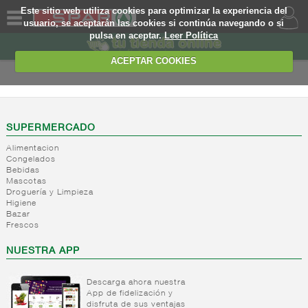
Este sitio web utiliza cookies para optimizar la experiencia del
usuario, se aceptarán las cookies si continúa navegando o si
pulsa en aceptar.
Leer Política
QUIENES
SOMOS
ACEPTAR COOKIES
MARCA
PROPIA
OFERTAS
SUPERMERCADO
Alimentacion
WEB
Congelados
Bebidas
Mascotas
EJEMPLO
Droguería y Limpieza
Higiene
Bazar
Frescos
NUESTRA APP
Descarga ahora nuestra
App de fidelización y
disfruta de sus ventajas