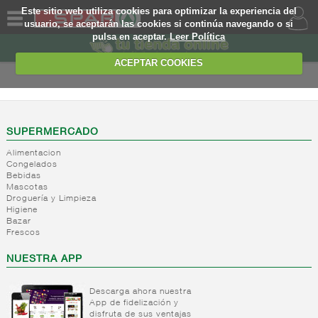
Este sitio web utiliza cookies para optimizar la experiencia del
usuario, se aceptarán las cookies si continúa navegando o si
pulsa en aceptar.
Leer Política
QUIENES
SOMOS
ACEPTAR COOKIES
MARCA
PROPIA
OFERTAS
SUPERMERCADO
Alimentacion
WEB
Congelados
Bebidas
Mascotas
EJEMPLO
Droguería y Limpieza
Higiene
Bazar
Frescos
NUESTRA APP
Descarga ahora nuestra
App de fidelización y
disfruta de sus ventajas