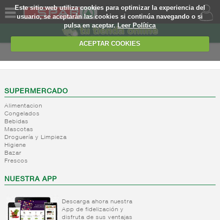
Este sitio web utiliza cookies para optimizar la experiencia del
usuario, se aceptarán las cookies si continúa navegando o si
pulsa en aceptar.
Leer Política
QUIENES
SOMOS
ACEPTAR COOKIES
MARCA
PROPIA
OFERTAS
SUPERMERCADO
Alimentacion
WEB
Congelados
Bebidas
Mascotas
EJEMPLO
Droguería y Limpieza
Higiene
Bazar
Frescos
NUESTRA APP
Descarga ahora nuestra
App de fidelización y
disfruta de sus ventajas