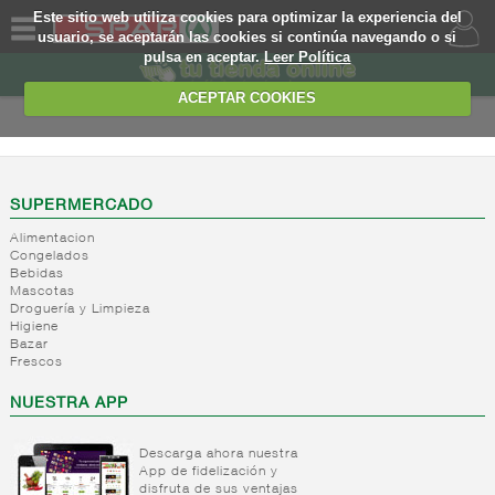
Este sitio web utiliza cookies para optimizar la experiencia del
usuario, se aceptarán las cookies si continúa navegando o si
pulsa en aceptar.
Leer Política
QUIENES
SOMOS
ACEPTAR COOKIES
MARCA
PROPIA
OFERTAS
SUPERMERCADO
Alimentacion
WEB
Congelados
Bebidas
Mascotas
EJEMPLO
Droguería y Limpieza
Higiene
Bazar
Frescos
NUESTRA APP
Descarga ahora nuestra
App de fidelización y
disfruta de sus ventajas