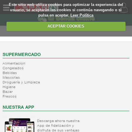
Este sitio web utiliza cookies para optimizar la experiencia del
usuario, se aceptarán las cookies si continúa navegando o si
pulsa en aceptar.
Leer Política
QUIENES
SOMOS
ACEPTAR COOKIES
MARCA
PROPIA
OFERTAS
SUPERMERCADO
Alimentacion
WEB
Congelados
Bebidas
Mascotas
EJEMPLO
Droguería y Limpieza
Higiene
Bazar
Frescos
NUESTRA APP
Descarga ahora nuestra
App de fidelización y
disfruta de sus ventajas