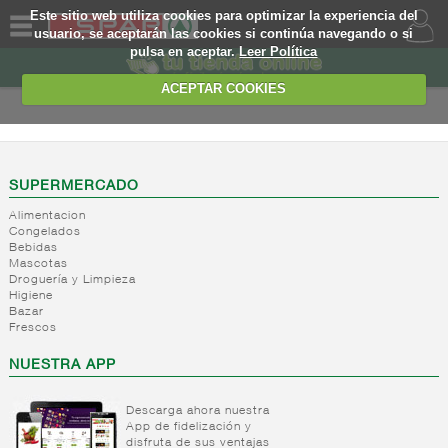
Este sitio web utiliza cookies para optimizar la experiencia del
usuario, se aceptarán las cookies si continúa navegando o si
pulsa en aceptar.
Leer Política
QUIENES
SOMOS
ACEPTAR COOKIES
MARCA
PROPIA
OFERTAS
SUPERMERCADO
Alimentacion
WEB
Congelados
Bebidas
Mascotas
EJEMPLO
Droguería y Limpieza
Higiene
Bazar
Frescos
NUESTRA APP
Descarga ahora nuestra
App de fidelización y
disfruta de sus ventajas