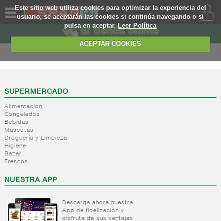
Este sitio web utiliza cookies para optimizar la experiencia del
usuario, se aceptarán las cookies si continúa navegando o si
pulsa en aceptar.
Leer Política
QUIENES
SOMOS
ACEPTAR COOKIES
MARCA
PROPIA
OFERTAS
SUPERMERCADO
Alimentacion
WEB
Congelados
Bebidas
Mascotas
EJEMPLO
Droguería y Limpieza
Higiene
Bazar
Frescos
NUESTRA APP
Descarga ahora nuestra
App de fidelización y
disfruta de sus ventajas