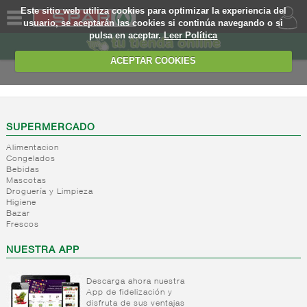
Este sitio web utiliza cookies para optimizar la experiencia del
usuario, se aceptarán las cookies si continúa navegando o si
pulsa en aceptar.
Leer Política
QUIENES
SOMOS
ACEPTAR COOKIES
MARCA
PROPIA
OFERTAS
SUPERMERCADO
Alimentacion
WEB
Congelados
Bebidas
Mascotas
EJEMPLO
Droguería y Limpieza
Higiene
Bazar
Frescos
NUESTRA APP
Descarga ahora nuestra
App de fidelización y
disfruta de sus ventajas