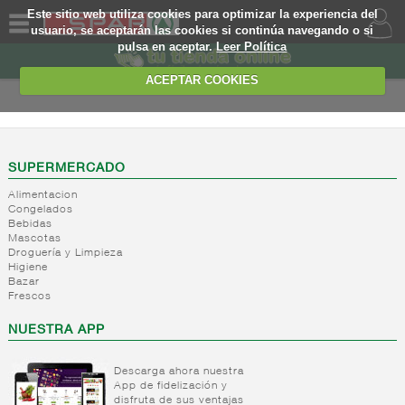
Este sitio web utiliza cookies para optimizar la experiencia del
usuario, se aceptarán las cookies si continúa navegando o si
pulsa en aceptar.
Leer Política
QUIENES
SOMOS
ACEPTAR COOKIES
MARCA
PROPIA
OFERTAS
SUPERMERCADO
Alimentacion
WEB
Congelados
Bebidas
Mascotas
EJEMPLO
Droguería y Limpieza
Higiene
Bazar
Frescos
NUESTRA APP
Descarga ahora nuestra
App de fidelización y
disfruta de sus ventajas