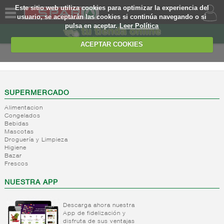
Este sitio web utiliza cookies para optimizar la experiencia del
usuario, se aceptarán las cookies si continúa navegando o si
pulsa en aceptar.
Leer Política
QUIENES
SOMOS
ACEPTAR COOKIES
MARCA
PROPIA
OFERTAS
SUPERMERCADO
Alimentacion
WEB
Congelados
Bebidas
Mascotas
EJEMPLO
Droguería y Limpieza
Higiene
Bazar
Frescos
NUESTRA APP
Descarga ahora nuestra
App de fidelización y
disfruta de sus ventajas