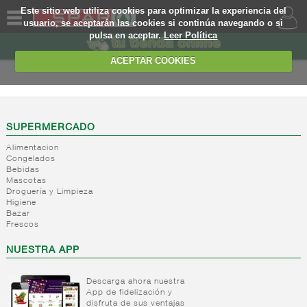
Este sitio web utiliza cookies para optimizar la experiencia del
usuario, se aceptarán las cookies si continúa navegando o si
pulsa en aceptar.
Leer Política
QUIENES
SOMOS
ACEPTAR COOKIES
MARCA
PROPIA
OFERTAS
SUPERMERCADO
Alimentacion
WEB
Congelados
Bebidas
Mascotas
EJEMPLO
Droguería y Limpieza
Higiene
Bazar
Frescos
NUESTRA APP
Descarga ahora nuestra
App de fidelización y
disfruta de sus ventajas