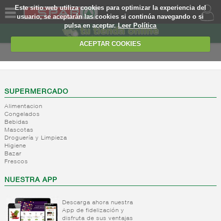
Este sitio web utiliza cookies para optimizar la experiencia del
usuario, se aceptarán las cookies si continúa navegando o si
pulsa en aceptar.
Leer Política
QUIENES
SOMOS
ACEPTAR COOKIES
MARCA
PROPIA
OFERTAS
SUPERMERCADO
Alimentacion
WEB
Congelados
Bebidas
Mascotas
EJEMPLO
Droguería y Limpieza
Higiene
Bazar
Frescos
NUESTRA APP
Descarga ahora nuestra
App de fidelización y
disfruta de sus ventajas