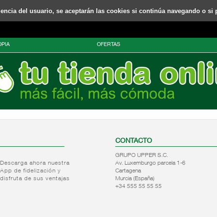
riencia del usuario, se aceptarán las cookies si continúa navegando o si 
PIA
OFERTAS
CONTACTO
GRUPO UPPER S.C.
Descarga ahora nuestra
Av. Luxemburgo parcela 1-6
App de fidelización y
Cartagena
disfruta de sus ventajas
Murcia (España)
+34 555 55 55 55