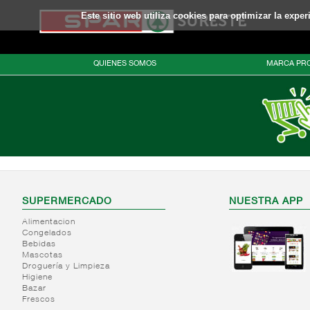
Este sitio web utiliza cookies para optimizar la expe
QUIENES SOMOS
MARCA PRO
SUPERMERCADO
NUESTRA APP
Alimentacion
Congelados
Bebidas
Mascotas
Droguería y Limpieza
Higiene
Bazar
Frescos