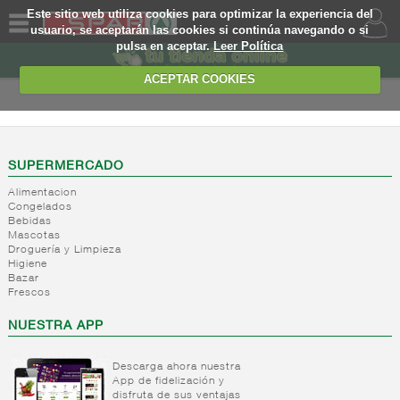
Este sitio web utiliza cookies para optimizar la experiencia del
usuario, se aceptarán las cookies si continúa navegando o si
pulsa en aceptar.
Leer Política
QUIENES
SOMOS
ACEPTAR COOKIES
MARCA
PROPIA
OFERTAS
SUPERMERCADO
Alimentacion
WEB
Congelados
Bebidas
Mascotas
EJEMPLO
Droguería y Limpieza
Higiene
Bazar
Frescos
NUESTRA APP
Descarga ahora nuestra
App de fidelización y
disfruta de sus ventajas