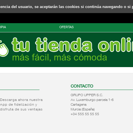
riencia del usuario, se aceptarán las cookies si continúa navegando o si 
PIA
OFERTAS
CONTACTO
GRUPO UPPER S.C.
Descarga ahora nuestra
Av. Luxemburgo parcela 1-6
App de fidelización y
Cartagena
disfruta de sus ventajas
Murcia (España)
+34 555 55 55 55