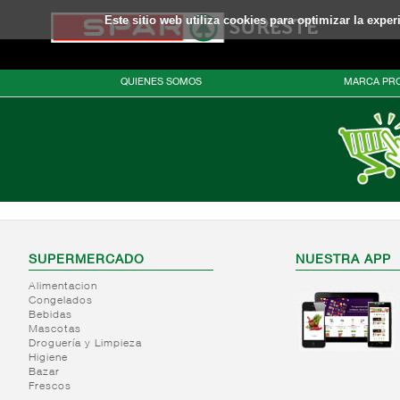
Este sitio web utiliza cookies para optimizar la expe
QUIENES SOMOS
MARCA PRO
SUPERMERCADO
NUESTRA APP
Alimentacion
Congelados
Bebidas
Mascotas
Droguería y Limpieza
Higiene
Bazar
Frescos