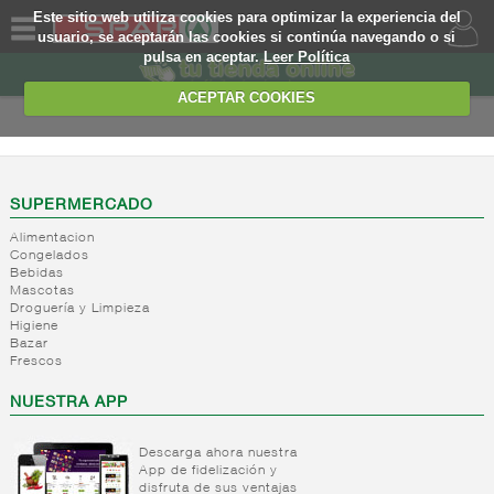
Este sitio web utiliza cookies para optimizar la experiencia del
usuario, se aceptarán las cookies si continúa navegando o si
pulsa en aceptar.
Leer Política
QUIENES
SOMOS
ACEPTAR COOKIES
MARCA
PROPIA
OFERTAS
SUPERMERCADO
Alimentacion
WEB
Congelados
Bebidas
Mascotas
EJEMPLO
Droguería y Limpieza
Higiene
Bazar
Frescos
NUESTRA APP
Descarga ahora nuestra
App de fidelización y
disfruta de sus ventajas