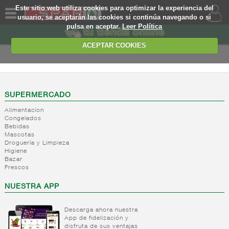
Este sitio web utiliza cookies para optimizar la experiencia del
usuario, se aceptarán las cookies si continúa navegando o si
pulsa en aceptar.
Leer Política
QUIENES
SOMOS
ACEPTAR COOKIES
MARCA
PROPIA
OFERTAS
SUPERMERCADO
Alimentacion
WEB
Congelados
Bebidas
Mascotas
EJEMPLO
Droguería y Limpieza
Higiene
Bazar
Frescos
NUESTRA APP
Descarga ahora nuestra
App de fidelización y
disfruta de sus ventajas