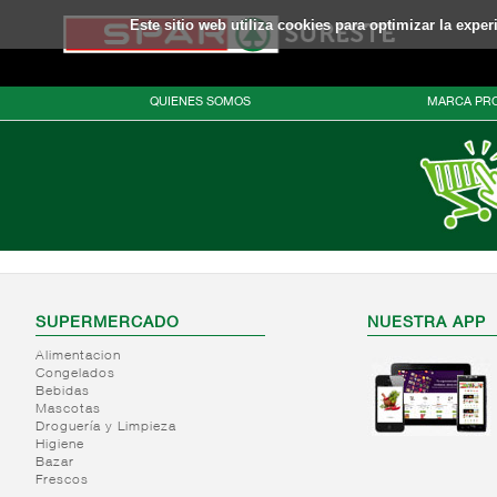
Este sitio web utiliza cookies para optimizar la expe
QUIENES SOMOS
MARCA PRO
SUPERMERCADO
NUESTRA APP
Alimentacion
Congelados
Bebidas
Mascotas
Droguería y Limpieza
Higiene
Bazar
Frescos