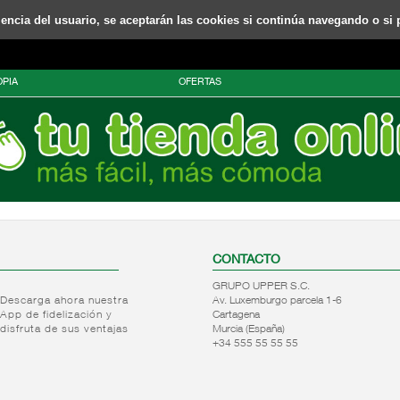
riencia del usuario, se aceptarán las cookies si continúa navegando o si 
PIA
OFERTAS
CONTACTO
GRUPO UPPER S.C.
Descarga ahora nuestra
Av. Luxemburgo parcela 1-6
App de fidelización y
Cartagena
disfruta de sus ventajas
Murcia (España)
+34 555 55 55 55