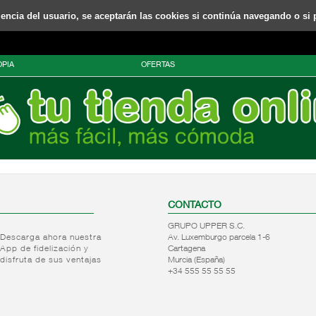
riencia del usuario, se aceptarán las cookies si continúa navegando o si 
PIA
OFERTAS
CONTACTO
GRUPO UPPER S.C.
Descarga ahora nuestra
Av. Luxemburgo parcela 1-6
App de fidelización y
Cartagena
disfruta de sus ventajas
Murcia (España)
+34 555 55 55 55