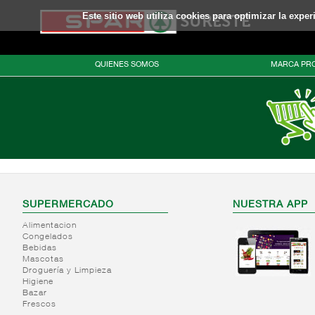
Este sitio web utiliza cookies para optimizar la expe
QUIENES SOMOS
MARCA PRO
SUPERMERCADO
NUESTRA APP
Alimentacion
Congelados
Bebidas
Mascotas
Droguería y Limpieza
Higiene
Bazar
Frescos