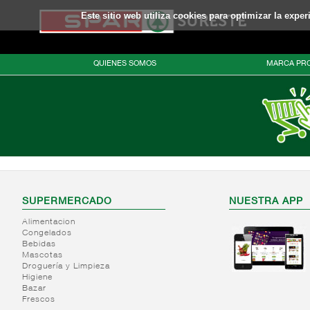
Este sitio web utiliza cookies para optimizar la expe
QUIENES SOMOS
MARCA PRO
SUPERMERCADO
NUESTRA APP
Alimentacion
Congelados
Bebidas
Mascotas
Droguería y Limpieza
Higiene
Bazar
Frescos