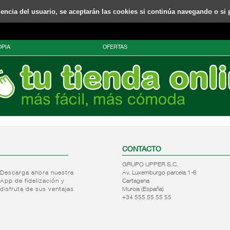
riencia del usuario, se aceptarán las cookies si continúa navegando o si 
PIA
OFERTAS
CONTACTO
GRUPO UPPER S.C.
Descarga ahora nuestra
Av. Luxemburgo parcela 1-6
App de fidelización y
Cartagena
disfruta de sus ventajas
Murcia (España)
+34 555 55 55 55