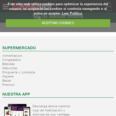
Este sitio web utiliza cookies para optimizar la experiencia del
usuario, se aceptarán las cookies si continúa navegando o si
pulsa en aceptar.
Leer Política
QUIENES
SOMOS
ACEPTAR COOKIES
MARCA
PROPIA
OFERTAS
SUPERMERCADO
Alimentacion
WEB
Congelados
Bebidas
Mascotas
EJEMPLO
Droguería y Limpieza
Higiene
Bazar
Frescos
NUESTRA APP
Descarga ahora nuestra
App de fidelización y
disfruta de sus ventajas