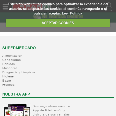
Este sitio web utiliza cookies para optimizar la experiencia del
usuario, se aceptarán las cookies si continúa navegando o si
pulsa en aceptar.
Leer Política
QUIENES
SOMOS
ACEPTAR COOKIES
MARCA
PROPIA
OFERTAS
SUPERMERCADO
Alimentacion
WEB
Congelados
Bebidas
Mascotas
EJEMPLO
Droguería y Limpieza
Higiene
Bazar
Frescos
NUESTRA APP
Descarga ahora nuestra
App de fidelización y
disfruta de sus ventajas