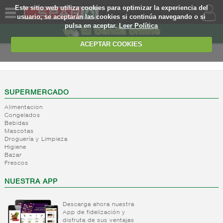
Este sitio web utiliza cookies para optimizar la experiencia del
usuario, se aceptarán las cookies si continúa navegando o si
pulsa en aceptar.
Leer Política
QUIENES
SOMOS
ACEPTAR COOKIES
MARCA
PROPIA
OFERTAS
SUPERMERCADO
Alimentacion
WEB
Congelados
Bebidas
Mascotas
EJEMPLO
Droguería y Limpieza
Higiene
Bazar
Frescos
NUESTRA APP
Descarga ahora nuestra
App de fidelización y
disfruta de sus ventajas