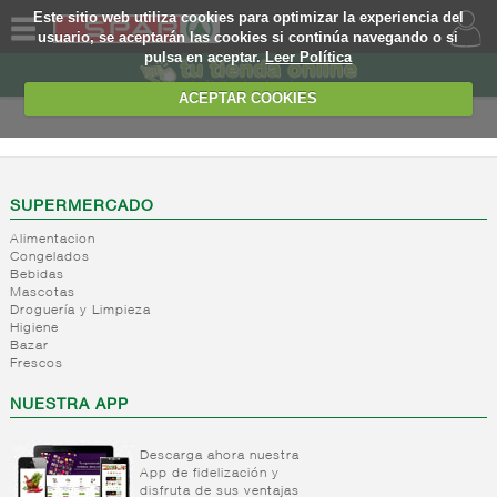
Este sitio web utiliza cookies para optimizar la experiencia del
usuario, se aceptarán las cookies si continúa navegando o si
pulsa en aceptar.
Leer Política
QUIENES
SOMOS
ACEPTAR COOKIES
MARCA
PROPIA
OFERTAS
SUPERMERCADO
Alimentacion
WEB
Congelados
Bebidas
Mascotas
EJEMPLO
Droguería y Limpieza
Higiene
Bazar
Frescos
NUESTRA APP
Descarga ahora nuestra
App de fidelización y
disfruta de sus ventajas