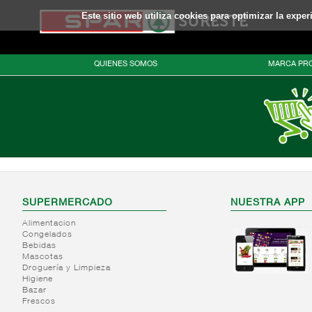
Este sitio web utiliza cookies para optimizar la expe
QUIENES SOMOS
MARCA PRO
SUPERMERCADO
NUESTRA APP
Alimentacion
Congelados
Bebidas
Mascotas
Droguería y Limpieza
Higiene
Bazar
Frescos