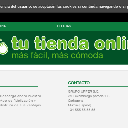
riencia del usuario, se aceptarán las cookies si continúa navegando o si 
PIA
OFERTAS
CONTACTO
GRUPO UPPER S.C.
Descarga ahora nuestra
Av. Luxemburgo parcela 1-6
App de fidelización y
Cartagena
disfruta de sus ventajas
Murcia (España)
+34 555 55 55 55