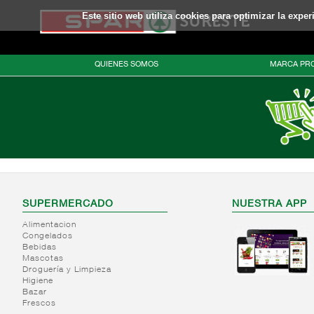
Este sitio web utiliza cookies para optimizar la expe
QUIENES SOMOS
MARCA PRO
SUPERMERCADO
NUESTRA APP
Alimentacion
Congelados
Bebidas
Mascotas
Droguería y Limpieza
Higiene
Bazar
Frescos