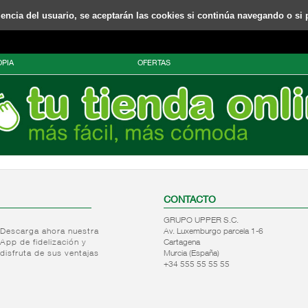
riencia del usuario, se aceptarán las cookies si continúa navegando o si 
PIA
OFERTAS
CONTACTO
GRUPO UPPER S.C.
Descarga ahora nuestra
Av. Luxemburgo parcela 1-6
App de fidelización y
Cartagena
disfruta de sus ventajas
Murcia (España)
+34 555 55 55 55