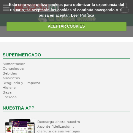
Este sitio web utiliza cookies para optimizar la experiencia del
usuario, se aceptarán las cookies si continúa navegando o si
pulsa en aceptar.
Leer Política
QUIENES
SOMOS
ACEPTAR COOKIES
MARCA
PROPIA
OFERTAS
SUPERMERCADO
Alimentacion
WEB
Congelados
Bebidas
Mascotas
EJEMPLO
Droguería y Limpieza
Higiene
Bazar
Frescos
NUESTRA APP
Descarga ahora nuestra
App de fidelización y
disfruta de sus ventajas