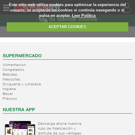
Este sitio web utiliza cookies para optimizar la experiencia del
usuario, se aceptarán las cookies si continúa navegando o si
pulsa en aceptar.
Leer Política
QUIENES
SOMOS
ACEPTAR COOKIES
MARCA
PROPIA
OFERTAS
SUPERMERCADO
Alimentacion
WEB
Congelados
Bebidas
Mascotas
EJEMPLO
Droguería y Limpieza
Higiene
Bazar
Frescos
NUESTRA APP
Descarga ahora nuestra
App de fidelización y
disfruta de sus ventajas