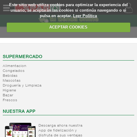
Este sitio web utiliza cookies para optimizar la experiencia del
usuario, se aceptarán las cookies si continúa navegando o si
pulsa en aceptar.
Leer Política
QUIENES
SOMOS
ACEPTAR COOKIES
MARCA
PROPIA
OFERTAS
SUPERMERCADO
Alimentacion
WEB
Congelados
Bebidas
Mascotas
EJEMPLO
Droguería y Limpieza
Higiene
Bazar
Frescos
NUESTRA APP
Descarga ahora nuestra
App de fidelización y
disfruta de sus ventajas