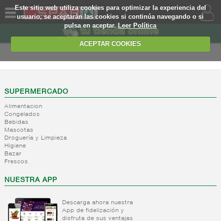
Este sitio web utiliza cookies para optimizar la experiencia del
usuario, se aceptarán las cookies si continúa navegando o si
pulsa en aceptar.
Leer Política
QUIENES
SOMOS
ACEPTAR COOKIES
MARCA
PROPIA
OFERTAS
SUPERMERCADO
Alimentacion
WEB
Congelados
Bebidas
Mascotas
EJEMPLO
Droguería y Limpieza
Higiene
Bazar
Frescos
NUESTRA APP
Descarga ahora nuestra
App de fidelización y
disfruta de sus ventajas