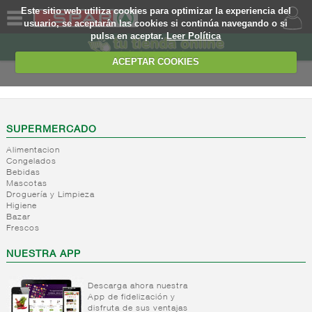
Este sitio web utiliza cookies para optimizar la experiencia del
usuario, se aceptarán las cookies si continúa navegando o si
pulsa en aceptar.
Leer Política
QUIENES
SOMOS
ACEPTAR COOKIES
MARCA
PROPIA
OFERTAS
SUPERMERCADO
Alimentacion
WEB
Congelados
Bebidas
Mascotas
EJEMPLO
Droguería y Limpieza
Higiene
Bazar
Frescos
NUESTRA APP
Descarga ahora nuestra
App de fidelización y
disfruta de sus ventajas