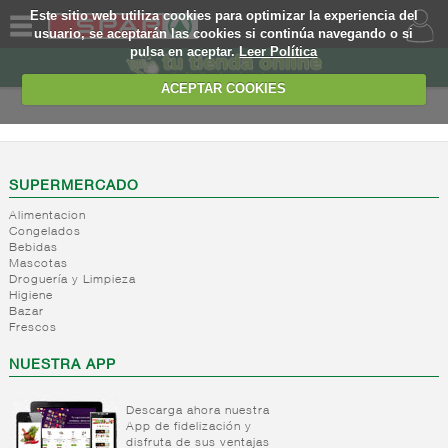
Este sitio web utiliza cookies para optimizar la experiencia del
usuario, se aceptarán las cookies si continúa navegando o si
pulsa en aceptar.
Leer Política
QUIENES
SOMOS
ACEPTAR COOKIES
MARCA
PROPIA
OFERTAS
SUPERMERCADO
Alimentacion
WEB
Congelados
Bebidas
Mascotas
EJEMPLO
Droguería y Limpieza
Higiene
Bazar
Frescos
NUESTRA APP
Descarga ahora nuestra
App de fidelización y
disfruta de sus ventajas