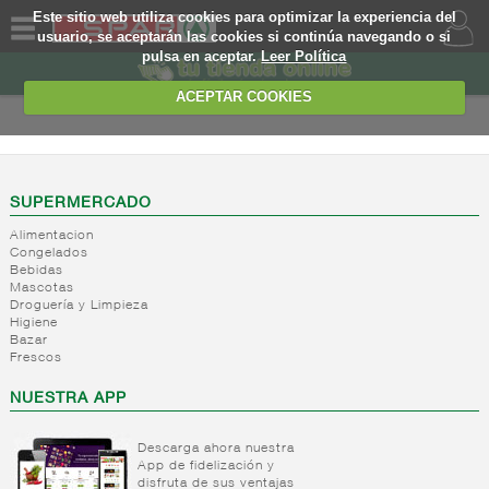
Este sitio web utiliza cookies para optimizar la experiencia del
usuario, se aceptarán las cookies si continúa navegando o si
pulsa en aceptar.
Leer Política
QUIENES
SOMOS
ACEPTAR COOKIES
MARCA
PROPIA
OFERTAS
SUPERMERCADO
Alimentacion
WEB
Congelados
Bebidas
Mascotas
EJEMPLO
Droguería y Limpieza
Higiene
Bazar
Frescos
NUESTRA APP
Descarga ahora nuestra
App de fidelización y
disfruta de sus ventajas