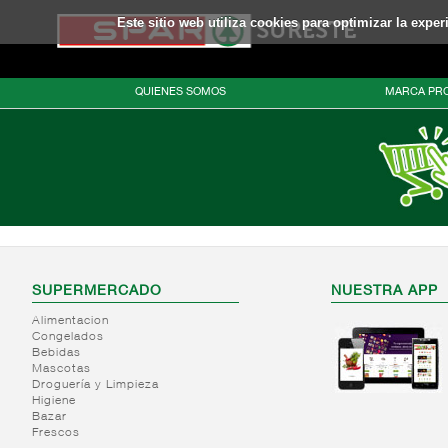
Este sitio web utiliza cookies para optimizar la expe
QUIENES SOMOS
MARCA PRO
SUPERMERCADO
NUESTRA APP
Alimentacion
Congelados
Bebidas
Mascotas
Droguería y Limpieza
Higiene
Bazar
Frescos