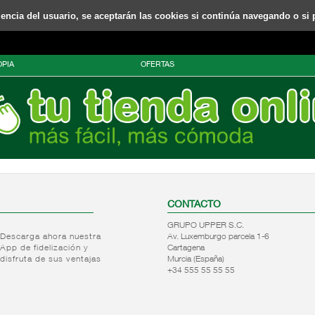
riencia del usuario, se aceptarán las cookies si continúa navegando o si 
PIA
OFERTAS
CONTACTO
GRUPO UPPER S.C.
Descarga ahora nuestra
Av. Luxemburgo parcela 1-6
App de fidelización y
Cartagena
disfruta de sus ventajas
Murcia (España)
+34 555 55 55 55