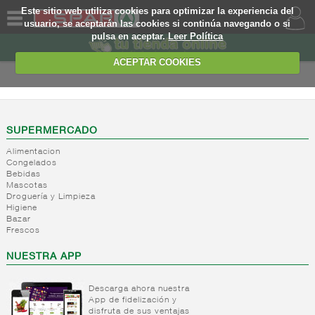
Este sitio web utiliza cookies para optimizar la experiencia del
usuario, se aceptarán las cookies si continúa navegando o si
pulsa en aceptar.
Leer Política
QUIENES
SOMOS
ACEPTAR COOKIES
MARCA
PROPIA
OFERTAS
SUPERMERCADO
Alimentacion
WEB
Congelados
Bebidas
Mascotas
EJEMPLO
Droguería y Limpieza
Higiene
Bazar
Frescos
NUESTRA APP
Descarga ahora nuestra
App de fidelización y
disfruta de sus ventajas