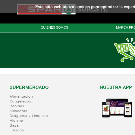
Este sitio web utiliza cookies para optimizar la expe
QUIENES SOMOS
MARCA PRO
SUPERMERCADO
NUESTRA APP
Alimentacion
Congelados
Bebidas
Mascotas
Droguería y Limpieza
Higiene
Bazar
Frescos