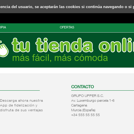
riencia del usuario, se aceptarán las cookies si continúa navegando o si 
PIA
OFERTAS
CONTACTO
GRUPO UPPER S.C.
Descarga ahora nuestra
Av. Luxemburgo parcela 1-6
App de fidelización y
Cartagena
disfruta de sus ventajas
Murcia (España)
+34 555 55 55 55