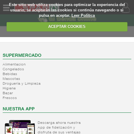
Este sitio web utiliza cookies para optimizar la experiencia del
usuario, se aceptarán las cookies si continúa navegando o si
pulsa en aceptar.
Leer Política
QUIENES
SOMOS
ACEPTAR COOKIES
MARCA
PROPIA
OFERTAS
SUPERMERCADO
Alimentacion
WEB
Congelados
Bebidas
Mascotas
EJEMPLO
Droguería y Limpieza
Higiene
Bazar
Frescos
NUESTRA APP
Descarga ahora nuestra
App de fidelización y
disfruta de sus ventajas