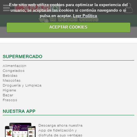
Este sitio web utiliza cookies para optimizar la experiencia del
usuario, se aceptarán las cookies si continúa navegando o si
pulsa en aceptar.
Leer Política
QUIENES
SOMOS
ACEPTAR COOKIES
MARCA
PROPIA
OFERTAS
SUPERMERCADO
Alimentacion
WEB
Congelados
Bebidas
Mascotas
EJEMPLO
Droguería y Limpieza
Higiene
Bazar
Frescos
NUESTRA APP
Descarga ahora nuestra
App de fidelización y
disfruta de sus ventajas