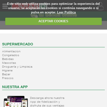
Este sitio web utiliza cookies para optimizar la experiencia del
usuario, se aceptarán las cookies si continúa navegando o si
pulsa en aceptar.
Leer Política
QUIENES
SOMOS
ACEPTAR COOKIES
MARCA
PROPIA
OFERTAS
SUPERMERCADO
Alimentacion
WEB
Congelados
Bebidas
Mascotas
EJEMPLO
Droguería y Limpieza
Higiene
Bazar
Frescos
NUESTRA APP
Descarga ahora nuestra
App de fidelización y
disfruta de sus ventajas